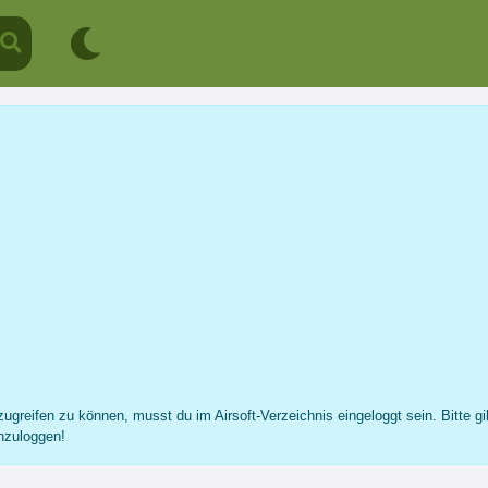
JohnWicksHund
Profil
Nachricht
Fotos
Freunde
...
ugreifen zu können, musst du im Airsoft-Verzeichnis eingeloggt sein. Bitte gi
nzuloggen!