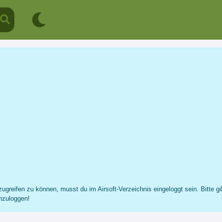
Fabian Germann
Profil
Nachricht
Fotos
Freunde
...
ugreifen zu können, musst du im Airsoft-Verzeichnis eingeloggt sein. Bitte gi
nzuloggen!