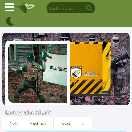
Lenny aka RiLeY
Profil
Nachricht
Fotos
...