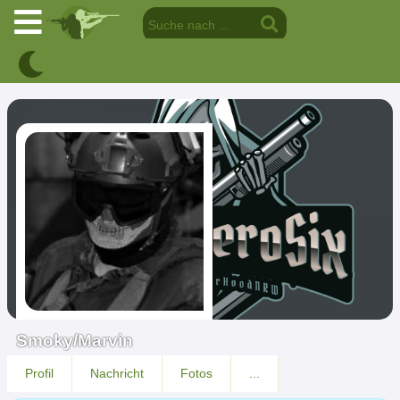
Smoky/Marvin
Profil
Nachricht
Fotos
...