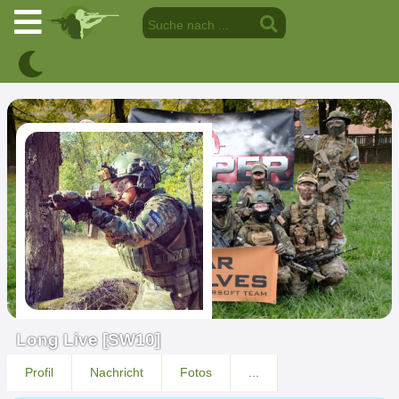
Long Live [SW10]
Profil
Nachricht
Fotos
...