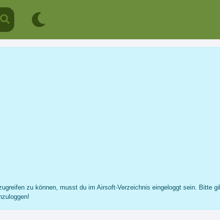
User 40186
Profil
Nachricht
Fotos
Freunde
...
ugreifen zu können, musst du im Airsoft-Verzeichnis eingeloggt sein. Bitte gi
nzuloggen!