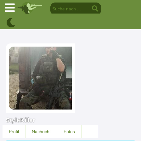
StyleKiller
Profil
Nachricht
Fotos
...