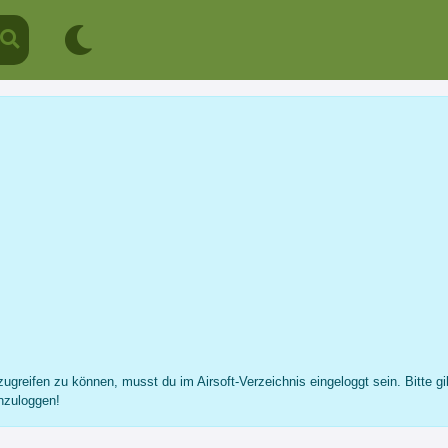
L. [L-66]
Profil
Nachricht
Fotos
Freunde
...
ugreifen zu können, musst du im Airsoft-Verzeichnis eingeloggt sein. Bitte gi
nzuloggen!