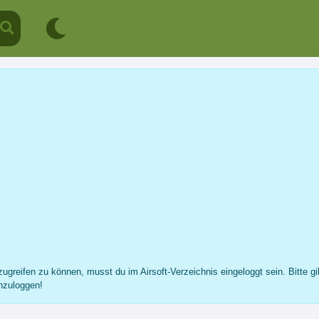
Sebastian Offers
Profil
Nachricht
Fotos
Freunde
...
ugreifen zu können, musst du im Airsoft-Verzeichnis eingeloggt sein. Bitte gi
nzuloggen!