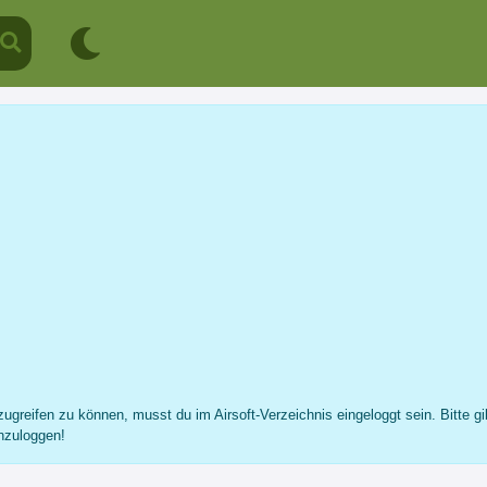
Shurawi
Profil
Nachricht
Fotos
Freunde
...
ugreifen zu können, musst du im Airsoft-Verzeichnis eingeloggt sein. Bitte gi
nzuloggen!