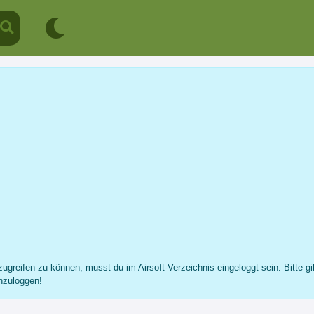
Hannes Janott
Profil
Nachricht
Fotos
Freunde
...
ugreifen zu können, musst du im Airsoft-Verzeichnis eingeloggt sein. Bitte gi
nzuloggen!