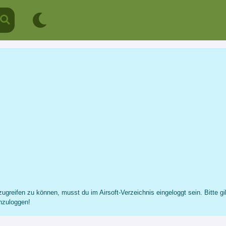
Johnson©
Profil
Nachricht
Fotos
Freunde
...
ugreifen zu können, musst du im Airsoft-Verzeichnis eingeloggt sein. Bitte gi
nzuloggen!