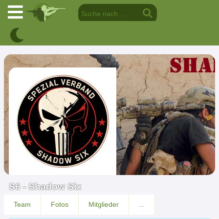
S6 - Shadow Six
Team
Fotos
Mitglieder
...