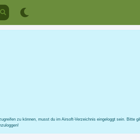
S.O.R.T. Special Operation Res...
Team
Fotos
Mitglieder
...
ugreifen zu können, musst du im Airsoft-Verzeichnis eingeloggt sein. Bitte gi
nzuloggen!