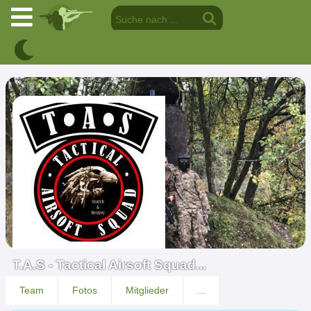
T.A.S - Tactical Airsoft Squad...
Team
Fotos
Mitglieder
...