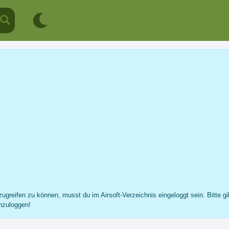
Florian Berdien
Profil
Nachricht
Fotos
Freunde
...
ugreifen zu können, musst du im Airsoft-Verzeichnis eingeloggt sein. Bitte gi
nzuloggen!