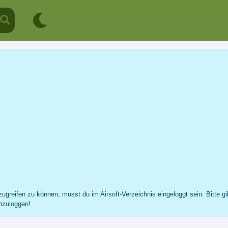
Bruce
Profil
Nachricht
Fotos
Freunde
...
ugreifen zu können, musst du im Airsoft-Verzeichnis eingeloggt sein. Bitte gi
nzuloggen!