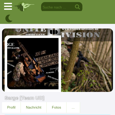
Sarge [Team UD]
Profil
Nachricht
Fotos
...