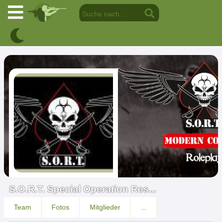
S.O.R.T. Special Operation Res...
Team
Fotos
Mitglieder
...