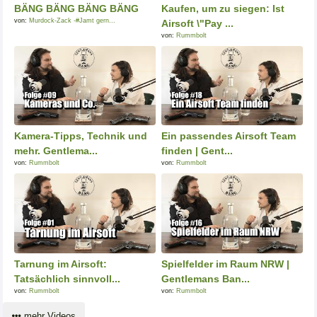
BÄNG BÄNG BÄNG BÄNG
Kaufen, um zu siegen: Ist
von:
Murdock-Zack -#Jamt gern...
Airsoft \"Pay ...
von:
Rummbolt
Kamera-Tipps, Technik und
Ein passendes Airsoft Team
mehr. Gentlema...
finden | Gent...
von:
Rummbolt
von:
Rummbolt
Tarnung im Airsoft:
Spielfelder im Raum NRW |
Tatsächlich sinnvoll...
Gentlemans Ban...
von:
Rummbolt
von:
Rummbolt
mehr Videos