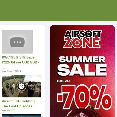
KWC/GSG SIG Sauer
P226 X-Five CO2 GBB -
...
von:
User 109917
Airsoft | KG Kolibri |
The Lost Episodes...
von:
Alex S