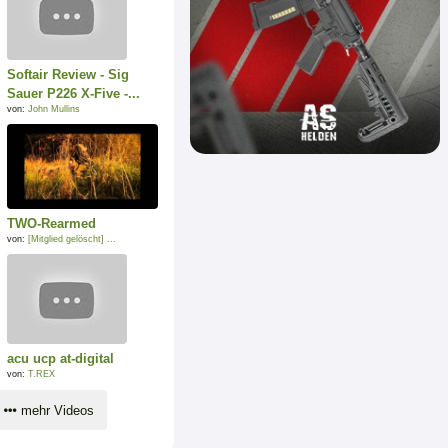
Softair Review - Sig
Sauer P226 X-Five -...
von:
John Mullins
TWO-Rearmed
von:
[Mitglied gelöscht] ...
acu ucp at-digital
von:
T.REX
mehr Videos