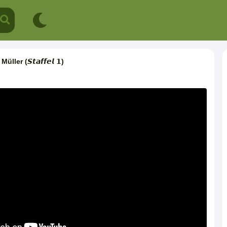
er (𝙎𝙩𝙖𝙛𝙛𝙚𝙡 𝟭)