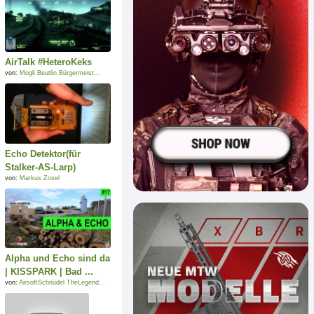
AirTalk #HeteroKeks
von:
Mogli Beutlin Bürgermeist...
Echo Detektor(für
Stalker-AS-Larp)
von:
Markus Zosel
Alpha und Echo sind da
| KISSPARK | Bad ...
von:
AirsoftSchnüdel TheLegend...