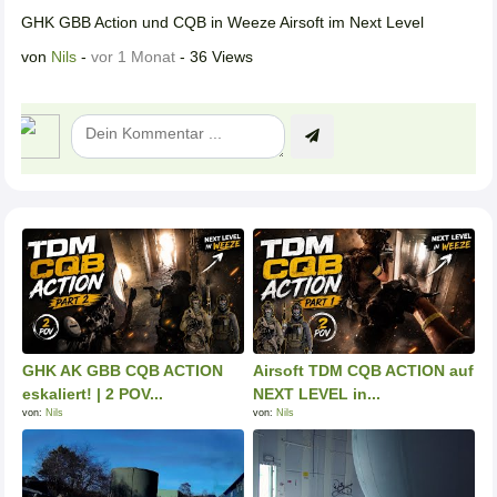
GHK GBB Action und CQB in Weeze Airsoft im Next Level
von
Nils
-
vor 1 Monat
- 36 Views
GHK AK GBB CQB ACTION
Airsoft TDM CQB ACTION auf
eskaliert! | 2 POV...
NEXT LEVEL in...
von:
Nils
von:
Nils