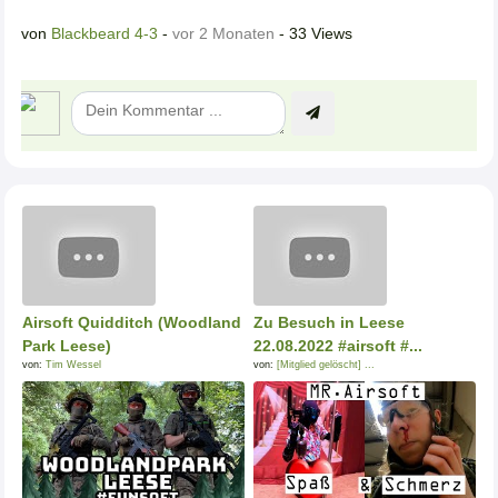
von
Blackbeard 4-3
-
vor 2 Monaten
- 33 Views
Airsoft Quidditch (Woodland
Zu Besuch in Leese
Park Leese)
22.08.2022 #airsoft #...
von:
Tim Wessel
von:
[Mitglied gelöscht] ...