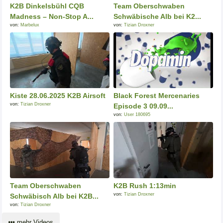
K2B Dinkelsbühl CQB
Team Oberschwaben
Madness – Non-Stop A...
Schwäbische Alb bei K2...
von:
Marbelux
von:
Tizian Droxner
Kiste 28.06.2025 K2B Airsoft
Black Forest Mercenaries
von:
Tizian Droxner
Episode 3 09.09...
von:
User 180695
Team Oberschwaben
K2B Rush 1:13min
von:
Tizian Droxner
Schwäbisch Alb bei K2B...
von:
Tizian Droxner
mehr Videos