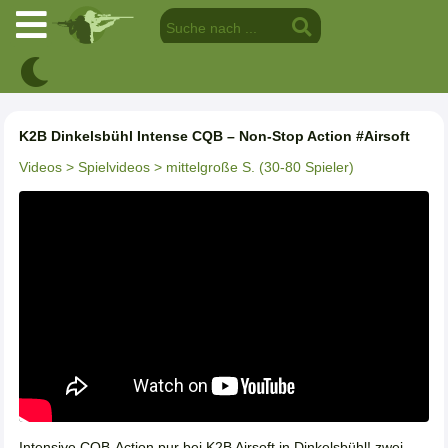
K2B Dinkelsbühl Intense CQB – Non-Stop Action #Airsoft
Videos
> Spielvideos
> mittelgroße S. (30-80 Spieler)
Intensive CQB-Action pur bei K2B Airsoft in Dinkelsbühl! zwei