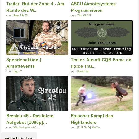
Trailer: Ruf der Zone 4 - Am
ASCU Airsoftsystems
Rande des W...
Programmieren
von:
User 38403
von:
Tim W.A.F
Spendenaktion |
Trailer: Airsoft CQB Force on
Airsoftevents
Force Trai...
von:
Ingo ™
von:
Pointman
Breslau 45 - Das letzte
Epischer Kampf des
Aufgebot [1080p]...
Highlanders
von:
[Mitglied gelöscht] ...
von:
[N.R.W.D] Muffin
mehr Videos