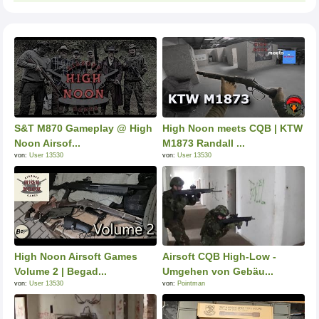
S&T M870 Gameplay @ High
High Noon meets CQB | KTW
Noon Airsof...
M1873 Randall ...
von:
User 13530
von:
User 13530
High Noon Airsoft Games
Airsoft CQB High-Low -
Volume 2 | Begad...
Umgehen von Gebäu...
von:
User 13530
von:
Pointman