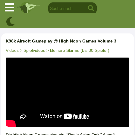
K98k Airsoft Gameplay @ High Noon Games Volume 3
Videos
> Spielvideos
> kleinere Skirms (bis 30 Spieler)
Die High Noon Games sind ein "Single Acion Only" Airsoft