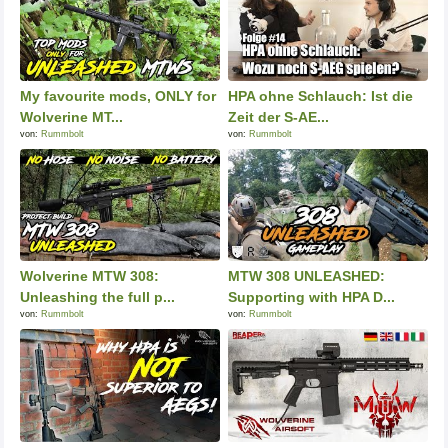
My favourite mods, ONLY for
HPA ohne Schlauch: Ist die
Wolverine MT...
Zeit der S-AE...
von:
Rummbolt
von:
Rummbolt
Wolverine MTW 308:
MTW 308 UNLEASHED:
Unleashing the full p...
Supporting with HPA D...
von:
Rummbolt
von:
Rummbolt