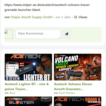
https://www.sniper-as.de/acetech/acetech-volcano-tracer-
grenade-launcher-black
von
Sniper Airsoft Supply GmbH
-
vor 1 Jahr
- 31 Views
Acetech Lighter BT - rote &
Acetech Volcano Dieser
grüne Tracer...
Airsoft Granaten...
von:
Bruce
von:
Airsoft Gretchen