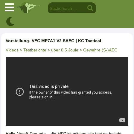
Vorstellung: VFC MP7A1 V2 SAEG | KC Tactical
Videos
> Testberichte
> über 0,5 Joule
> Gewehre (S-)AEG
Hallo Airsoft-Freunde... die MP7 ist mittlerweile fast so beliebt