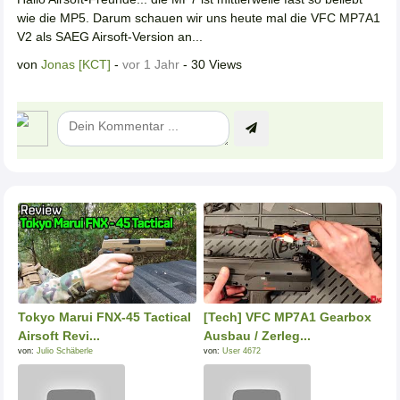
wie die MP5. Darum schauen wir uns heute mal die VFC MP7A1
V2 als SAEG Airsoft-Version an...
von
Jonas [KCT]
-
vor 1 Jahr
- 30 Views
Tokyo Marui FNX-45 Tactical
[Tech] VFC MP7A1 Gearbox
Airsoft Revi...
Ausbau / Zerleg...
von:
Julio Schäberle
von:
User 4672