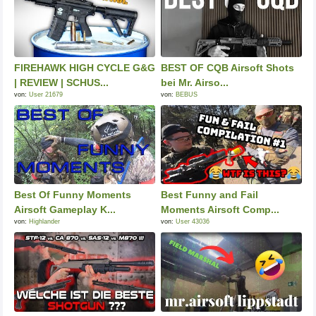
FIREHAWK HIGH CYCLE G&G
BEST OF CQB Airsoft Shots
| REVIEW | SCHUS...
bei Mr. Airso...
von:
User 21679
von:
BEBUS
Best Of Funny Moments
Best Funny and Fail
Airsoft Gameplay K...
Moments Airsoft Comp...
von:
Highlander
von:
User 43036