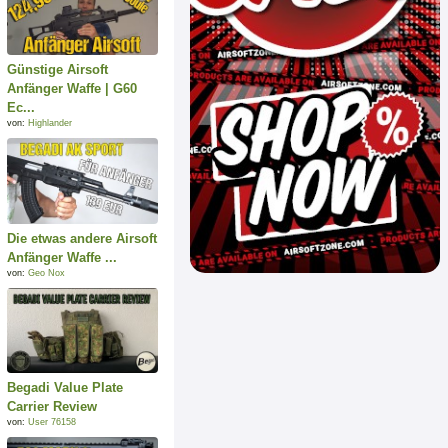
Günstige Airsoft
Anfänger Waffe | G60
Ec...
von:
Highlander
Die etwas andere Airsoft
Anfänger Waffe ...
von:
Geo Nox
Begadi Value Plate
Carrier Review
von:
User 76158