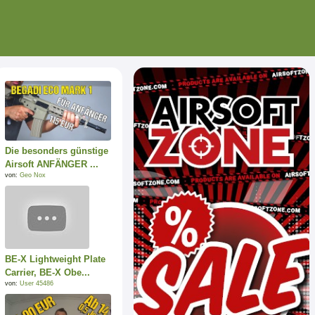
Die besonders günstige
Airsoft ANFÄNGER ...
von:
Geo Nox
BE-X Lightweight Plate
Carrier, BE-X Obe...
von:
User 45486