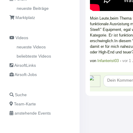
neueste Beiträge
Marktplatz
Moin Leute,beim Thema G
funktionale Ausrüstung m
Steel\" Equipment, egal w
Kategorie. Er ist funkti
Videos
erschwinglich.In diesem
damit er für mich nahezu
neueste Videos
oder High-End und teue
beliebteste Videos
von
Infanterist03
-
vor 1 
AirsoftLinks
Airsoft-Jobs
Suche
Team-Karte
anstehende Events