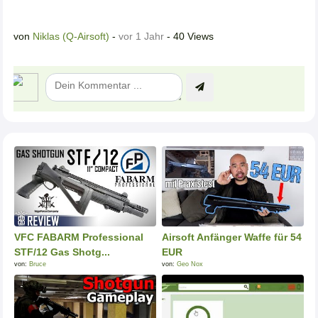
von
Niklas (Q-Airsoft)
-
vor 1 Jahr
- 40 Views
VFC FABARM Professional
Airsoft Anfänger Waffe für 54
STF/12 Gas Shotg...
EUR
von:
Bruce
von:
Geo Nox