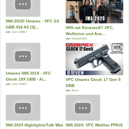
IWA 2018! Umarex - VFC G3
GBB 416 A5 (S)...
HPA mit Rückstoß? VFC,
von:
User 109917
Wolferine und Ace...
von:
Infanterist03
Umarex IWA 2019 - VFC
Glock 19X GBB - Ai...
VFC Umarex Glock 17 Gen 5
von:
User 109917
GBB
von:
Bruce
IWA 2024 Highlights/Talk Was
IWA 2024: VFC Walther PPK/S