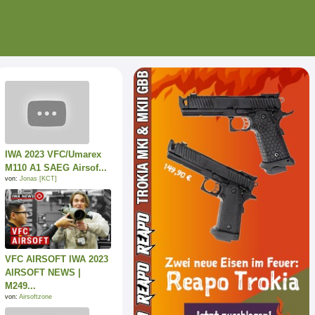
IWA 2023 VFC/Umarex
M110 A1 SAEG Airsof...
von:
Jonas [KCT]
VFC AIRSOFT IWA 2023
AIRSOFT NEWS |
M249...
von:
Airsoftzone