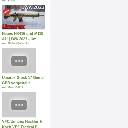
von:
Bruce
Neues HK416 und M110
A1! | IWA 2023 - Um...
von:
Niklas (Q-Airsoft)
Umarex Glock 17 Gen 5
GBB vorgestellt
von:
User 109917
VFC/Umarex Heckler &
Koch VP9 Tactical F...