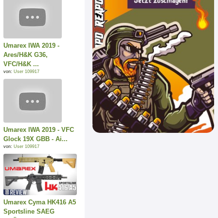
Umarex IWA 2019 -
Ares/H&K G36,
VFC/H&K ...
von:
User 109917
Umarex IWA 2019 - VFC
Glock 19X GBB - Ai...
von:
User 109917
Umarex Cyma HK416 A5
Sportsline SAEG