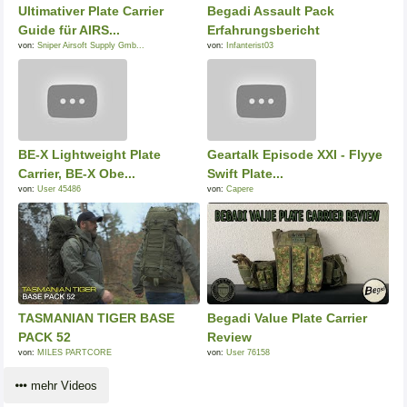
Ultimativer Plate Carrier
Begadi Assault Pack
Guide für AIRS...
Erfahrungsbericht
von:
Sniper Airsoft Supply Gmb...
von:
Infanterist03
BE-X Lightweight Plate
Geartalk Episode XXI - Flyye
Carrier, BE-X Obe...
Swift Plate...
von:
User 45486
von:
Capere
TASMANIAN TIGER BASE
Begadi Value Plate Carrier
PACK 52
Review
von:
MILES PARTCORE
von:
User 76158
mehr Videos