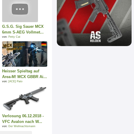
G.S.G. Sig Sauer MCX
6mm S-AEG Vollmet...
von:
Petty Cat
Heisser Spieltag auf
Area-M! MCX GBBR Ai...
von:
[ACE] Pato
Verlosung 06.12.2018 -
VFC Avalon nach W...
von:
Der Weihnachtsmann