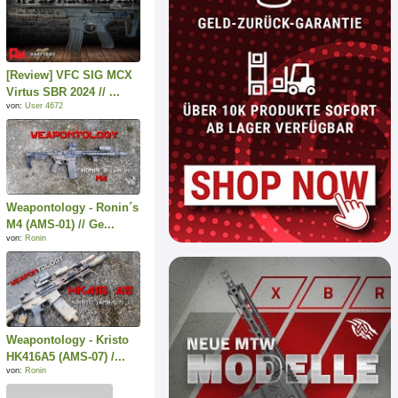
[Review] VFC SIG MCX
Virtus SBR 2024 // ...
von:
User 4672
Weapontology - Ronin´s
M4 (AMS-01) // Ge...
von:
Ronin
Weapontology - Kristo
HK416A5 (AMS-07) /...
von:
Ronin