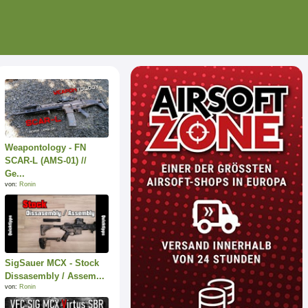
Weapontology - FN
SCAR-L (AMS-01) //
Ge...
von:
Ronin
SigSauer MCX - Stock
Dissasembly / Assem...
von:
Ronin