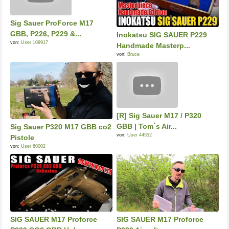
Sig Sauer ProForce M17
GBB, P226, P229 &...
Inokatsu SIG SAUER P229
von:
User 109917
Handmade Masterp...
von:
Bruce
[R] Sig Sauer M17 / P320
GBB | Tom`s Air...
Sig Sauer P320 M17 GBB co2
von:
User 44552
Pistole
von:
User 60002
SIG SAUER M17 Proforce
SIG SAUER M17 Proforce