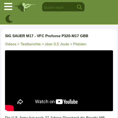
SIG SAUER M17 - VFC Proforce P320-M17 GBB
Videos
> Testberichte
> über 0,5 Joule
> Pistolen
Die U.S. Army hat nach 27 Jahren Dienstzeit die Beretta M9