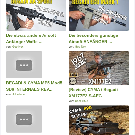
Die etwas andere Airsoft
Die besonders günstige
Anfänger Waffe ...
Airsoft ANFÄNGER ...
von:
Geo Nox
von:
Geo Nox
BEGADI & CYMA MP5 Mod5
SD6 INTERNALS REV...
[Review] CYMA / Begadi
von:
Jokerface
XM177E2 S-AEG
von:
User 4672