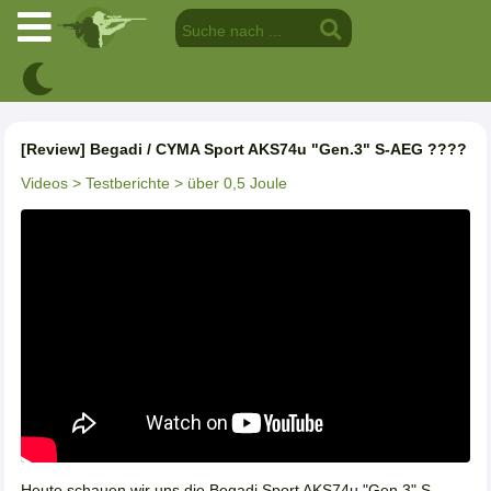
[Review] Begadi / CYMA Sport AKS74u "Gen.3" S-AEG ????
Videos
> Testberichte
> über 0,5 Joule
Heute schauen wir uns die Begadi Sport AKS74u "Gen.3" S-