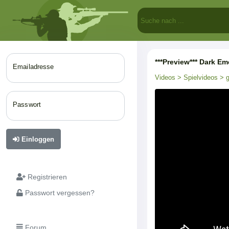
***Preview*** Dark E
Emailadresse
Videos
> Spielvideos
> g
Passwort
Einloggen
Registrieren
Passwort vergessen?
Forum