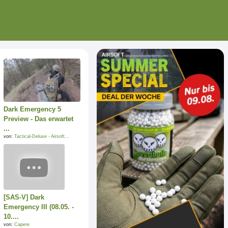
Dark Emergency 5
Preview - Das erwartet
...
von:
Tactical-Deluxe - Airsoft...
[SAS-V] Dark
Emergency III (08.05. -
10....
von:
Capere