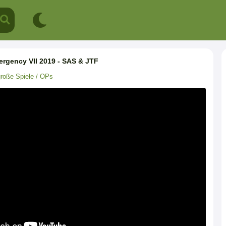
mergency VII 2019 - SAS & JTF
roße Spiele / OPs