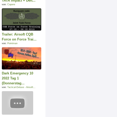
TATA Impact + Delt...
von:
Capere
Trailer: Airsoft CQB
Force on Force Trai...
von:
Pointman
Dark Emergency 10
2022 Tag 1
(Donnerstag...
von:
Tactical-Deluxe - Airsoft...