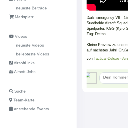
neueste Beiträge
Marktplatz
Dark Emergency VII - 150
Suedheide Airsoft Squad 
Spielpartei: KGG (Kyro 
Zug: Deltas
Videos
Kleine Preview zu unse
neueste Videos
auf nächstes Jahr! Grüß
beliebteste Videos
von
Tactical-Deluxe - Ai
AirsoftLinks
Airsoft-Jobs
Suche
Team-Karte
anstehende Events