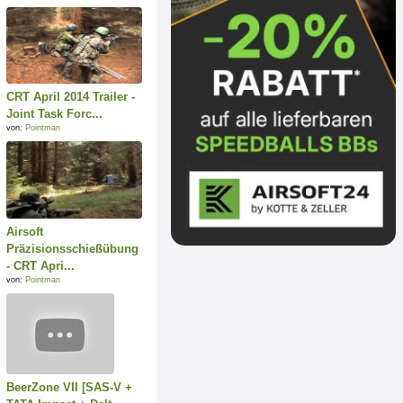
CRT April 2014 Trailer -
Joint Task Forc...
von:
Pointman
Airsoft
Präzisionsschießübung
- CRT Apri...
von:
Pointman
BeerZone VII [SAS-V +