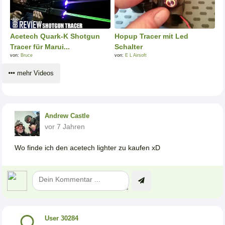
Acetech Quark-K Shotgun
Hopup Tracer mit Led
Tracer für Marui...
Schalter
von:
Bruce
von:
E L Airsoft
mehr Videos
Andrew Castle
vor 7 Jahren
Wo finde ich den acetech lighter zu kaufen xD
User 30284