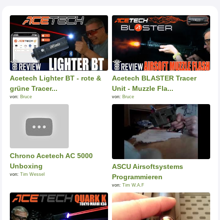
Acetech Lighter BT - rote &
Acetech BLASTER Tracer
grüne Tracer...
Unit - Muzzle Fla...
von:
Bruce
von:
Bruce
Chrono Acetech AC 5000
Unboxing
ASCU Airsoftsystems
von:
Tim Wessel
Programmieren
von:
Tim W.A.F