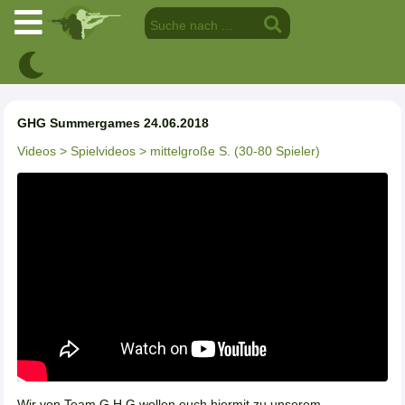
GHG Summergames 24.06.2018
Videos
> Spielvideos
> mittelgroße S. (30-80 Spieler)
Wir von Team G.H.G wollen euch hiermit zu unserem