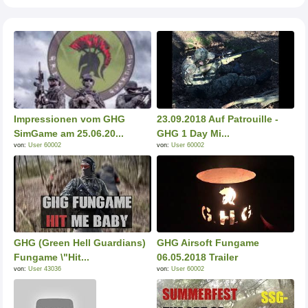
Impressionen vom GHG
23.09.2018 Auf Patrouille -
SimGame am 25.06.20...
GHG 1 Day Mi...
von:
User 60002
von:
User 60002
GHG (Green Hell Guardians)
GHG Airsoft Fungame
Fungame \"Hit...
06.05.2018 Trailer
von:
User 43036
von:
User 60002