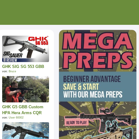
GHK SIG SG 553 GBB
von:
Bruce
GHK G5 GBB Custom
HPA Hera Arms CQR
von:
User 60002