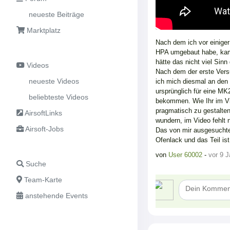
neueste Beiträge
Marktplatz
Nach dem ich vor einiger
HPA umgebaut habe, kam 
hätte das nicht viel Sin
Videos
Nach dem der erste Vers
neueste Videos
ich mich diesmal an de
ursprünglich für eine MK
beliebteste Videos
bekommen. Wie Ihr im Vi
pragmatisch zu gestalten
AirsoftLinks
wundern, im Video fehlt 
Airsoft-Jobs
Das von mir ausgesuchte
Ofenlack und das Teil ist
von
User 60002
-
vor 9 J
Suche
Team-Karte
anstehende Events