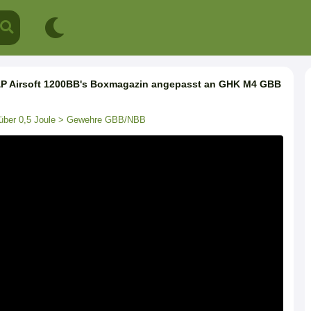
&P Airsoft 1200BB's Boxmagazin angepasst an GHK M4 GBB
über 0,5 Joule
> Gewehre GBB/NBB