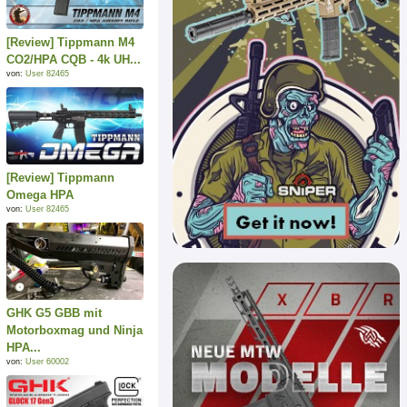
[Review] Tippmann M4
CO2/HPA CQB - 4k UH...
von:
User 82465
[Review] Tippmann
Omega HPA
von:
User 82465
GHK G5 GBB mit
Motorboxmag und Ninja
HPA...
von:
User 60002