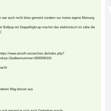
 war auch nicht böse gemeint sondern nur meine eigene Meinung.
er Bullpup ein Doppelhighcap machst das elektronisch ist sähe die
:)
ttps://www.airsoft-verzeichnis.de/index.php?
bum&sp=2&albennummer=0000090181
macht
anderen Mag besser aus
h mal jemand er sich auch Gedanken macht.