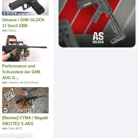
Umarex / GHK GLOCK
17 Gen3 GBB
von:
Bruce
Performance und
Schusstest der GHK
AUG G...
von:
Dominic die AUG Assel
[Review] CYMA / Begadi
XM177E2 S-AEG
von:
User 4672