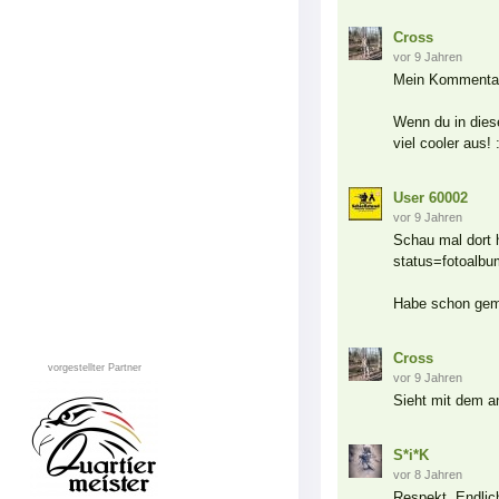
Cross
vor 9 Jahren
Mein Kommentar
Wenn du in dies
viel cooler aus! 
User 60002
vor 9 Jahren
Schau mal dort h
status=fotoal
Habe schon ge
Cross
vorgestellter Partner
vor 9 Jahren
Sieht mit dem 
S*i*K
vor 8 Jahren
Respekt. Endlic