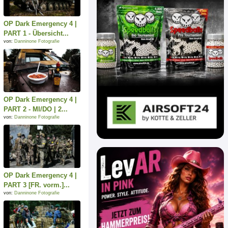
OP Dark Emergency 4 |
PART 1 - Übersicht...
von:
Danninone Fotografie
OP Dark Emergency 4 |
PART 2 - MI/DO | 2...
von:
Danninone Fotografie
OP Dark Emergency 4 |
PART 3 [FR. vorm.]...
von:
Danninone Fotografie