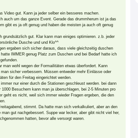
as Video gut. Kann ja jeder selber ein besseres machen.
ch auch um das ganze Event. Gerade das drummherum ist ja das
rn gibt es ja oft genug und haben die meisten ja auch oft genug
h grundsätzlich gut. Klar kann man einiges optimieren. z.b. jeder
ersönliche Dusche und und Klo^^
en ergaben sich sicher daraus, dass viele gleichzeitig duschen
ch hatte IMMER genug Platz zum Duschen und bei Bedarf hatte ich
 gefunden.
r man wohl wegen der Formailitäten etwas überfordert. Kann
 man sicher verbessern. Müssen entweder mehr Einlässe oder
äten für den Freitag eingerichtet werden.
 immer nur einer durch die Stationen geschleust werden. bei dann
 1000 Besuchern kann man ja überschlagen, bei 2-5 Minuten pro
r geht es nicht, weil sich immer wieder Fragen ergeben, die den
en.
eitagabend, stimmt. Da hatte man sich verkalkuliert, aber an den
 man gut nachgebessert. Suppe war lecker, aber gibt nicht viel her,
achgenommen hatten, bevor alle versorgt waren.