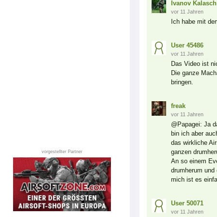
Ivanov Kalasch
vor 11 Jahren
Ich habe mit de
User 45486
vor 11 Jahren
Das Video ist ni
Die ganze Machar
bringen.
freak
vor 11 Jahren
@Papagei: Ja das
bin ich aber auch
das wirkliche A
ganzen drumherum
vorgestellter Partner
An so einem Even
drumherum und d
mich ist es einf
User 50071
vor 11 Jahren