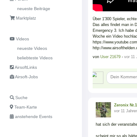
neueste Beiträge
Marktplatz
Über 1'300 Spieler, echt
Das alles findet man in 
Emergency 3. Ich habe d
Woche ein Video hochlad
Videos
https://www.youtube.
http://www.airsofthelden.
neueste Videos
von
User 21679
-
vor 11 
beliebteste Videos
AirsoftLinks
Airsoft-Jobs
Suche
Zeronix Nr.1
Team-Karte
vor 11 Jahre
anstehende Events
hat sich der veranstal
scheint mir so als hätte