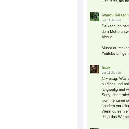
Geflüster, als b
Ivanov Kalasch
vor 11 Jahren
Da kann ich nat
dem Motto entwe
Ahnug
Musst du mal an
Youtube bringen
freak
vor 11 Jahren
@Freitag: Was e
huldigen und an
langweilig und 
Sorry, dass mich
Kommentaren sch
sondern vor all
Wenn du es hier
dass das Werbevi