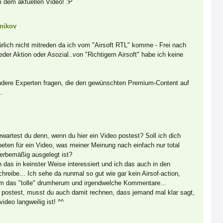
ei dem aktuellen Video! :P
nikov
ürlich nicht mitreden da ich vom "Airsoft RTL" komme - Frei nach
der Aktion oder Asozial..von "Richtigem Airsoft" habe ich keine
dere Experten fragen, die den gewünschten Premium-Content auf
..
wartest du denn, wenn du hier ein Video postest? Soll ich dich
beten für ein Video, was meiner Meinung nach einfach nur total
werbemäßig ausgelegt ist?
 das in keinster Weise interessiert und ich das auch in den
reibe... Ich sehe da nunmal so gut wie gar kein Airsof-action,
em das "tolle" drumherum und irgendwelche Kommentare...
 postest, musst du auch damit rechnen, dass jemand mal klar sagt,
deo langweilig ist! ^^