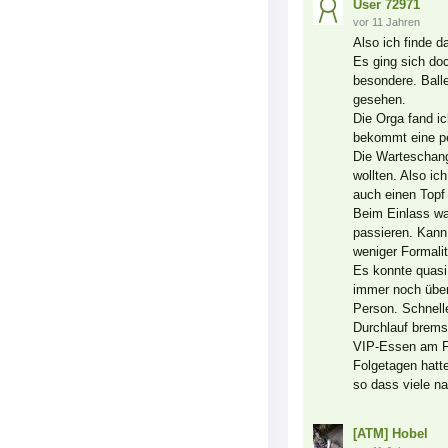
User 72971
vor 11 Jahren
Also ich finde d
Es ging sich do
besondere. Balle
gesehen.
Die Orga fand ic
bekommt eine p
Die Warteschang
wollten. Also i
auch einen Topf
Beim Einlass wa
passieren. Kann
weniger Formalit
Es konnte quasi
immer noch über
Person. Schnelle
Durchlauf brems
VIP-Essen am Fr
Folgetagen hatte
so dass viele n
[ATM] Hobel