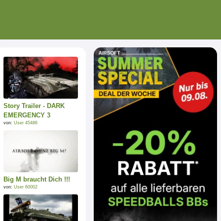
Story Trailer - DARK
EMERGENCY 3
von:
User 45486
Big M braucht Dich !!!
von:
User 60002