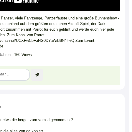
e Panzer, viele Fahrzeuge, Panzerfäuste und eine große Bühnenshow -
Deutschland auf dem größten deutschen Airsoft Spiel, der Dark
ort zusammen mit Parrot für euch gefilmt und werde euch hier jede
en. Zum Kanal von Parrot:
com/channel/UCXFwCoFaNG0DYaWiB8N4HvQ Zum Event:
de
Jahren
- 160 Views
n
ter etwa die berget zum vorbild genommen ?
n die alles von da kopiert