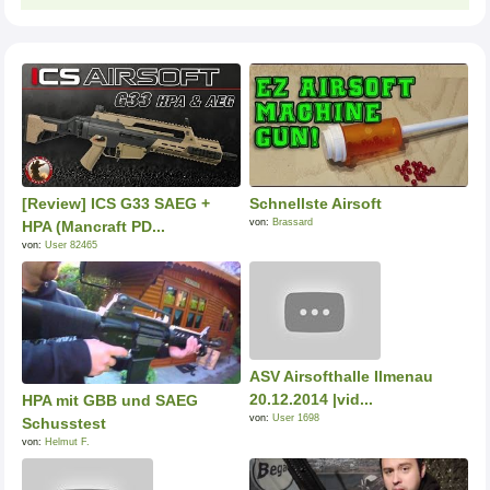
[Review] ICS G33 SAEG +
Schnellste Airsoft
von:
Brassard
HPA (Mancraft PD...
von:
User 82465
ASV Airsofthalle Ilmenau
20.12.2014 |vid...
HPA mit GBB und SAEG
von:
User 1698
Schusstest
von:
Helmut F.