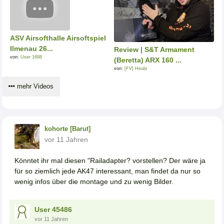
ASV Airsofthalle Airsoftspiel
Ilmenau 26...
Review | S&T Armament
von:
User 1698
(Beretta) ARX 160 ...
von:
[FV] Heubi
mehr Videos
kohorte [Barut]
vor 11 Jahren
Könntet ihr mal diesen "Railadapter? vorstellen? Der wäre ja
für so ziemlich jede AK47 interessant, man findet da nur so
wenig infos über die montage und zu wenig Bilder.
User 45486
vor 11 Jahren