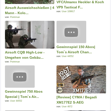
VFC/Umarex Heckler & Koch
VP9 Tactical F...
Airsoft Ausweichschießen | 4
von:
User 109917
Mann - Kolo...
von:
Pointman
Gewinnspiel 150 Abos|
Tom`s Airsoft Chan...
Airsoft CQB High-Low -
von:
User 44552
Umgehen von Gebäu...
von:
Pointman
Gewinnspiel 750 Abos
Special | Tom`s Air...
[Review] CYMA / Begadi
von:
User 44552
XM177E2 S-AEG
von:
User 4672