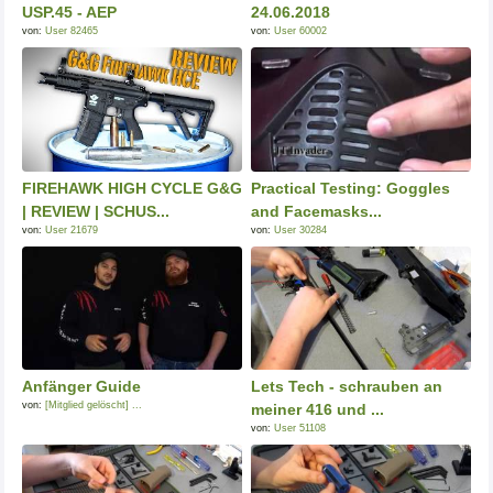
USP.45 - AEP
24.06.2018
von:
User 82465
von:
User 60002
FIREHAWK HIGH CYCLE G&G
Practical Testing: Goggles
| REVIEW | SCHUS...
and Facemasks...
von:
User 21679
von:
User 30284
Anfänger Guide
Lets Tech - schrauben an
von:
[Mitglied gelöscht] ...
meiner 416 und ...
von:
User 51108