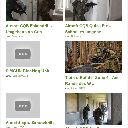
Airsoft CQB Eckendrill -
Airsoft CQB Quick Pie –
Umgehen von Geb...
Schnelles umgehe...
von:
Pointman
von:
Pointman
SIMGUN Blocking Unit
von:
Iceman A02-2
Trailer: Ruf der Zone 4 - Am
Rande des W...
von:
User 38403
Airsofttipps: Schutzbrille
von:
User 2537