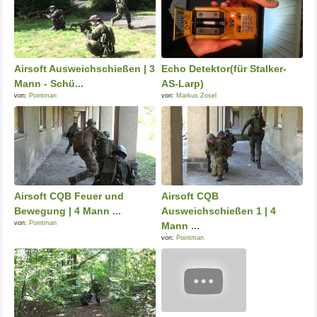
Airsoft Ausweichschießen | 3
Echo Detektor(für Stalker-
Mann - Schü...
AS-Larp)
von:
Pointman
von:
Markus Zosel
Airsoft CQB Feuer und
Airsoft CQB
Bewegung | 4 Mann ...
Ausweichschießen 1 | 4
von:
Pointman
Mann ...
von:
Pointman