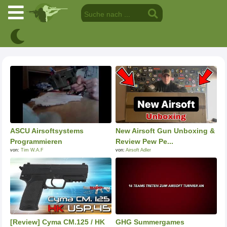
ASCU Airsoftsystems
New Airsoft Gun Unboxing &
Programmieren
Review Pew Pe...
von:
Tim W.A.F
von:
Airsoft Adler
[Review] Cyma CM.125 / HK
GHG Summergames