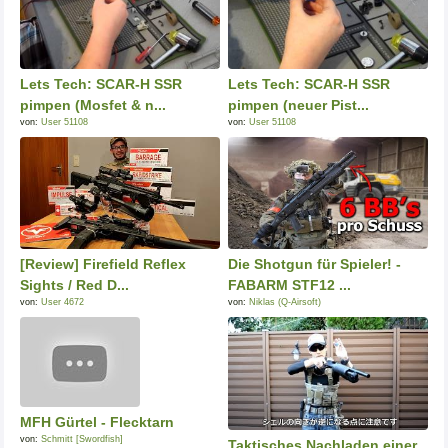
Lets Tech: SCAR-H SSR
Lets Tech: SCAR-H SSR
pimpen (Mosfet & n...
pimpen (neuer Pist...
von:
User 51108
von:
User 51108
[Review] Firefield Reflex
Die Shotgun für Spieler! -
Sights / Red D...
FABARM STF12 ...
von:
User 4672
von:
Niklas (Q-Airsoft)
MFH Gürtel - Flecktarn
von:
Schmitt [Swordfish]
Taktisches Nachladen einer