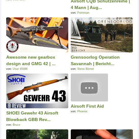
Airsoft CQB Schützenreihe |
4 Mann | Aug...
von:
Pointman
Awesome new gearbox
Grensoorlog Operation
design and GMG 42 | ...
Savannah | Bericht...
von:
User 45486
von:
Steve Börner
Airsoft First Aid
von:
Phoenix
SHOEI Gewehr 43 Airsoft
Blowback GBB Rev...
von:
Bruce