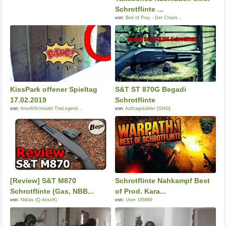
Schrotflinte ...
von:
Bird of Prey - Der Chairs...
KissPark offener Spieltag
S&T ST 870G Begadi
17.02.2019
Schrotflinte
von:
AirsoftSchnüdel TheLegend...
von:
Auftragskähler [GHG]
[Review] S&T M870
Schrotflinte Nahkampf Best
Schrotflinte (Gas, NBB...
of Prod. Kara...
von:
Niklas (Q-Airsoft)
von:
User 195869