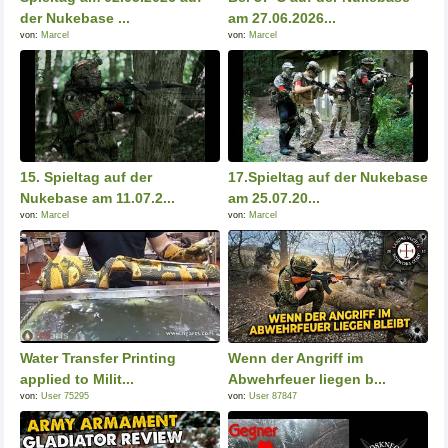
der Nukebase ...
am 27.06.2026...
von:
Marcel
von:
Marcel
15. Spieltag auf der
17.Spieltag auf der Nukebase
Nukebase am 11.07.2...
am 25.07.20...
von:
Marcel
von:
Marcel
Water Transfer Printing
Wenn der Angriff im
applied to Milit...
Abwehrfeuer liegen b...
von:
User 75295
von:
User 87847