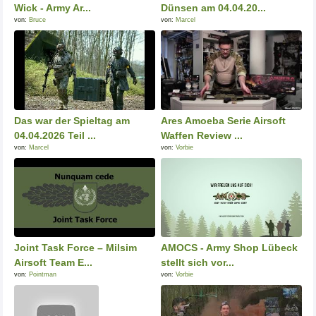
Wick - Army Ar...
Dünsen am 04.04.20...
von:
Bruce
von:
Marcel
Das war der Spieltag am
Ares Amoeba Serie Airsoft
04.04.2026 Teil ...
Waffen Review ...
von:
Marcel
von:
Vorbie
Joint Task Force – Milsim
AMOCS - Army Shop Lübeck
Airsoft Team E...
stellt sich vor...
von:
Pointman
von:
Vorbie