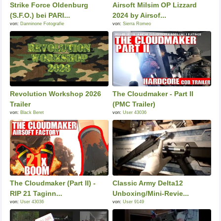
Strike Force Oldenburg
Airsoft Milsim OP Lizzard
(S.F.O.) bei PARI...
2024 by Airsof...
von:
Danninone Fotografie
von:
Sierra Romeo
Revolution Workshop 2026
The Cloudmaker - Part II
Trailer
(PMC Trailer)
von:
Black Beret
von:
User 43036
The Cloudmaker (Part II) -
Classic Army Delta12
RIP 21 Taginn...
Unboxing/Mini-Revie...
von:
User 43036
von:
User 9149