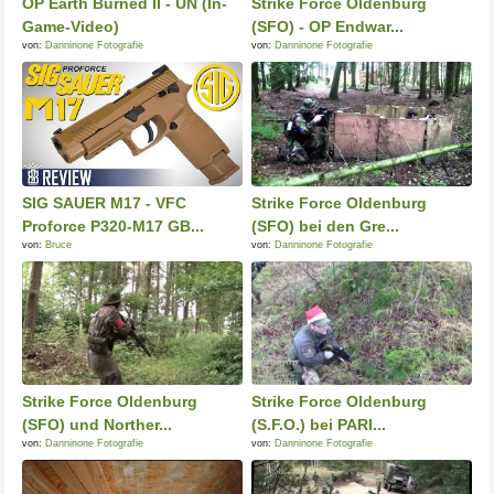
OP Earth Burned II - UN (In-
Strike Force Oldenburg
Game-Video)
(SFO) - OP Endwar...
von:
Danninone Fotografie
von:
Danninone Fotografie
SIG SAUER M17 - VFC
Strike Force Oldenburg
Proforce P320-M17 GB...
(SFO) bei den Gre...
von:
Bruce
von:
Danninone Fotografie
Strike Force Oldenburg
Strike Force Oldenburg
(SFO) und Norther...
(S.F.O.) bei PARI...
von:
Danninone Fotografie
von:
Danninone Fotografie