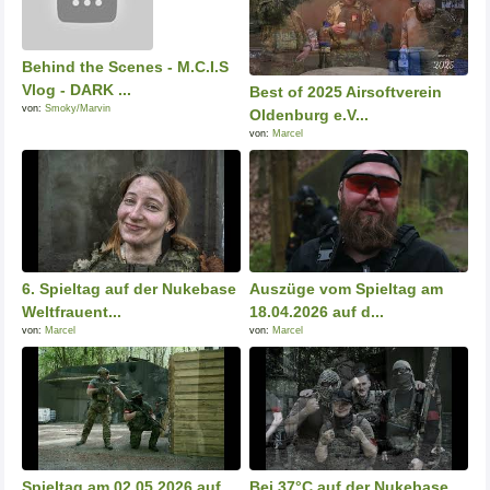
Behind the Scenes - M.C.I.S
Vlog - DARK ...
Best of 2025 Airsoftverein
von:
Smoky/Marvin
Oldenburg e.V...
von:
Marcel
6. Spieltag auf der Nukebase
Auszüge vom Spieltag am
Weltfrauent...
18.04.2026 auf d...
von:
Marcel
von:
Marcel
Spieltag am 02.05.2026 auf
Bei 37°C auf der Nukebase