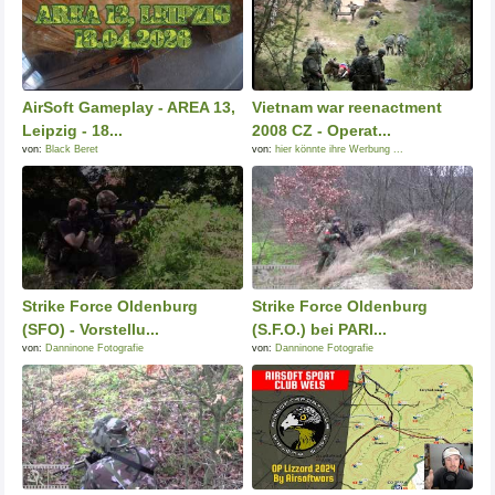
AirSoft Gameplay - AREA 13,
Vietnam war reenactment
Leipzig - 18...
2008 CZ - Operat...
von:
Black Beret
von:
hier könnte ihre Werbung ...
Strike Force Oldenburg
Strike Force Oldenburg
(SFO) - Vorstellu...
(S.F.O.) bei PARI...
von:
Danninone Fotografie
von:
Danninone Fotografie