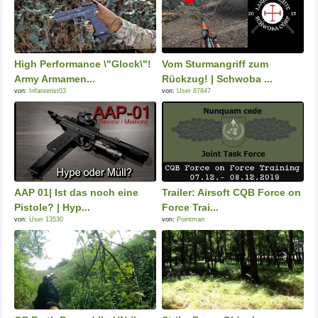
High Performance \"Glock\"!
Vom Sturmangriff zum
Army Armamen...
Rückzug! | Schwoba ...
von:
Infanterist03
von:
User 87847
AAP 01| Ist das noch eine
Trailer: Airsoft CQB Force on
Pistole? | Hyp...
Force Trai...
von:
User 13530
von:
Pointman