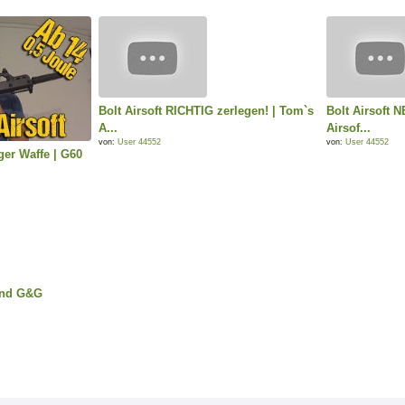
Bolt Airsoft RICHTIG zerlegen! | Tom`s
Bolt Airsoft 
A...
Airsof...
von:
User 44552
von:
User 44552
ger Waffe | G60
 und G&G