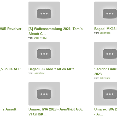
 H8R Revolver |
[S] Waffensammlung 2021| Tom`s
Begadi MK16 
von:
Jokerface
Airsoft C...
von:
User 44552
,5 Joule AEP
Begadi JG Mod 5 MLok MP5
Secutor Ludus
von:
Jokerface
2023...
von:
Jokerface
`s Airsoft
Umarex IWA 2019 - Ares/H&K G36,
Umarex IWA 2
VFC/H&K ...
- Ai...