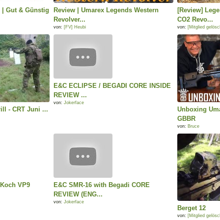
 | Gut & Günstig
Review | Umarex Legends Western
[Review] Leg
Revolver...
CO2 Revo...
von:
[FV] Heubi
von:
[Mitglied gelösch
E&C ECLIPSE / BEGADI CORE INSIDE
REVIEW ...
von:
Jokerface
ill - CRT Juni ...
Unboxing Um
GBBR
von:
Bruce
 Koch VP9
E&C SMR-16 with Begadi CORE
REVIEW (ENG...
von:
Jokerface
Berget 12
von:
[Mitglied gelösch