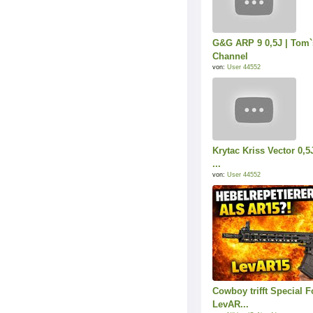
G&G ARP 9 0,5J | Tom`s
Channel
von:
User 44552
Krytac Kriss Vector 0,5
...
von:
User 44552
Cowboy trifft Special F
LevAR...