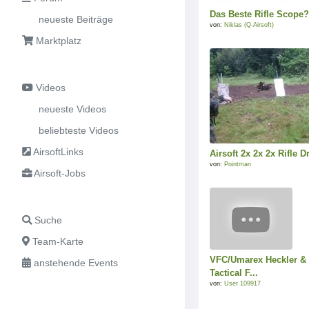
Das Beste Rifle Scope?
neueste Beiträge
von:
Niklas (Q-Airsoft)
Marktplatz
Videos
neueste Videos
beliebteste Videos
AirsoftLinks
Airsoft 2x 2x 2x Rifle Dr
von:
Pointman
Airsoft-Jobs
Suche
Team-Karte
VFC/Umarex Heckler &
anstehende Events
Tactical F...
von:
User 109917