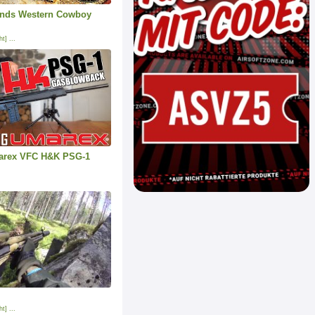
ends Western Cowboy
t] ...
arex VFC H&K PSG-1
t] ...