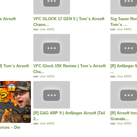
 Airsoft
VFC GLOCK 17 GEN 5 | Tom`s Airsoft
Sig Sauer Rom
Chann...
Tom`s ...
von:
User 44552
von:
User 44552
J| Tom`s Airsoft
VFC Glock 19X Review | Tom`s Airsoft
[R] Anfänger M
Cha...
...
von:
User 44552
von:
User 44552
[R] G&G ARP 9 | Anfänger Airsoft (Teil
[R] Airsoft In
2...
Granate...
von:
User 44552
von:
User 44552
orces – Die