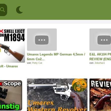
Umarex Legends MP German 4,5mm /
E&L AK104 P
6mm Co2...
REVIEW (ENGL
von:
Petty Cat
von:
Jokerface
ft - Umarex