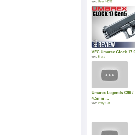
von:
User 44552
VFC Umarex Glock 17 
von:
Bruce
Umarex Legends C96 
4,5mm ...
von:
Petty Cat