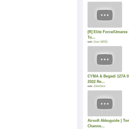
[R] Elite Force/Umarex
To...
von:
User 44552
CYMA & Begadi 127A 0
2022 Re...
von:
Jokerface
Airsoft Akkuguide | Tom
Channe...