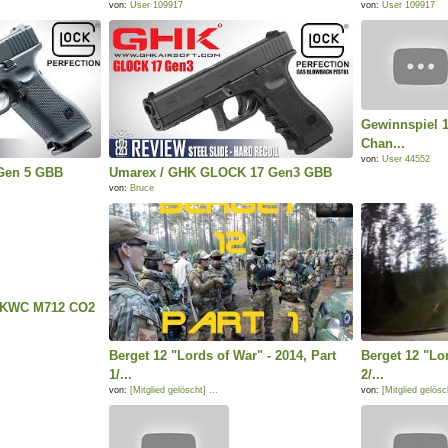
von:
User 109917
von:
User 109917
Gewinnspiel 1
Chan...
von:
User 44552
Gen 5 GBB
Umarex / GHK GLOCK 17 Gen3 GBB
von:
Bruce
/ KWC M712 CO2
Berget 12 "Lords of War" - 2014, Part
Berget 12 "Lor
1/...
2/...
von:
[Mitglied gelöscht] ...
von:
[Mitglied gelösch