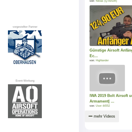
von:
Niklas (Q-Airsoft)
vorgestellter Partner
Günstige Airsoft Anfän
Ec...
von:
Highlander
Event-Werbung
IWA 2019 Bolt Airsoft
Armament| ...
von:
User 44552
mehr Videos