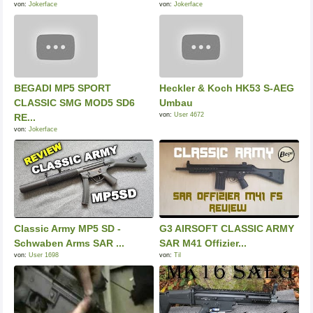
von:
Jokerface
von:
Jokerface
BEGADI MP5 SPORT
Heckler & Koch HK53 S-AEG
CLASSIC SMG MOD5 SD6
Umbau
von:
User 4672
RE...
von:
Jokerface
Classic Army MP5 SD -
G3 AIRSOFT CLASSIC ARMY
Schwaben Arms SAR ...
SAR M41 Offizier...
von:
User 1698
von:
Til