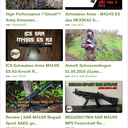
High Performance \"Glock\"!
Schwaben Arms - M41/43 ES
Army Armamen...
aka HK33KA2 S-...
von:
Infanterist03
von:
User 4672
ICS Schwaben Arms M41/05
Airsoft Schneverdingen
ES A3 Airsoft R...
01.05.2016 (Garte...
von:
User 76158
von:
War is Hell Wurstbrot
Review | SAR M41/05 Begadi
BEGADI/CYMA SAR M41/05
Sport SAEG ge...
MP5 Festschaft Re...
von:
[FV] Heubi
von:
Til