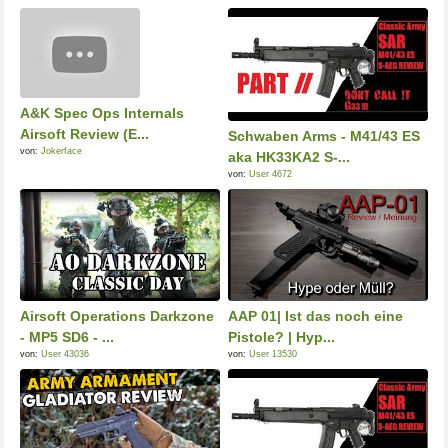
A&K Spec Ops Internals
Airsoft Review (E...
Schwaben Arms - M41/43 ES
von:
Jokerface
aka HK33KA2 S-...
von:
User 4672
Airsoft Operations Darkzone
AAP 01| Ist das noch eine
- MP5 SD6 - ...
Pistole? | Hyp...
von:
User 43036
von:
User 13530