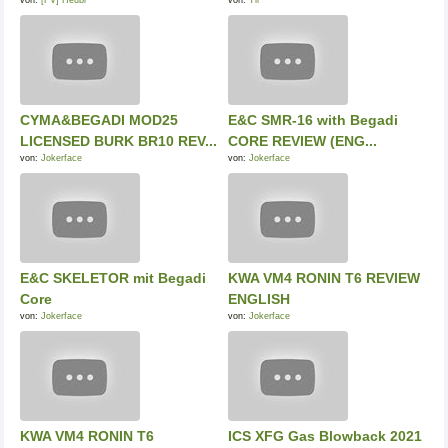
CYMA&BEGADI MOD25
E&C SMR-16 with Begadi
LICENSED BURK BR10 REV...
CORE REVIEW (ENG...
von:
Jokerface
von:
Jokerface
E&C SKELETOR mit Begadi
KWA VM4 RONIN T6 REVIEW
Core
ENGLISH
von:
Jokerface
von:
Jokerface
KWA VM4 RONIN T6
ICS XFG Gas Blowback 2021