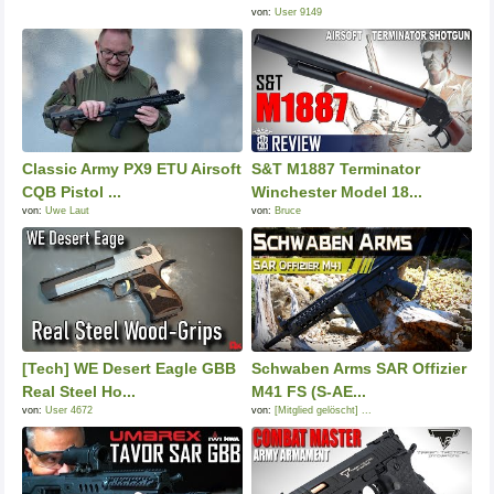
von:
User 9149
Classic Army PX9 ETU Airsoft
S&T M1887 Terminator
CQB Pistol ...
Winchester Model 18...
von:
Uwe Laut
von:
Bruce
[Tech] WE Desert Eagle GBB
Schwaben Arms SAR Offizier
Real Steel Ho...
M41 FS (S-AE...
von:
User 4672
von:
[Mitglied gelöscht] ...