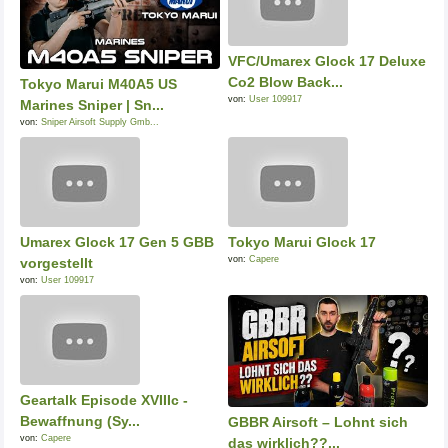
VFC/Umarex Glock 17 Deluxe
Co2 Blow Back...
Tokyo Marui M40A5 US
von:
User 109917
Marines Sniper | Sn...
von:
Sniper Airsoft Supply Gmb...
Umarex Glock 17 Gen 5 GBB
Tokyo Marui Glock 17
von:
Capere
vorgestellt
von:
User 109917
Geartalk Episode XVIIIc -
Bewaffnung (Sy...
GBBR Airsoft – Lohnt sich
von:
Capere
das wirklich??...