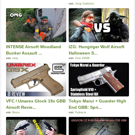
von:
Josip Vratkovic
INTENSE Airsoft Woodland
IZG: Hungriger Wolf Airsoft
Bunker Assault ...
Halloween S...
von:
rooq
von:
User 43036
VFC / Umarex Glock 19x GBB
Tokyo Marui + Guarder High
Airsoft Revie...
End GBB: Spri...
von:
Bruce
von:
Pydracor