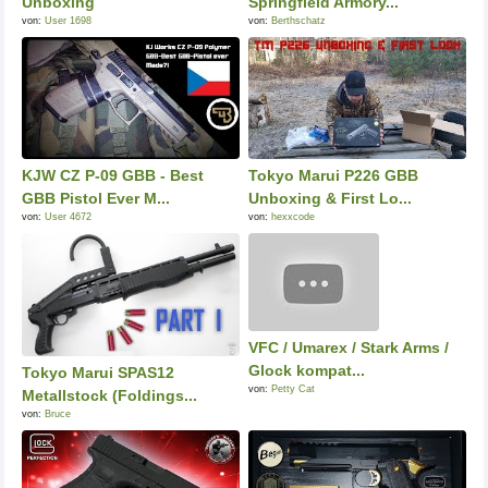
Unboxing
Springfield Armory...
von:
User 1698
von:
Berthschatz
KJW CZ P-09 GBB - Best
Tokyo Marui P226 GBB
GBB Pistol Ever M...
Unboxing & First Lo...
von:
User 4672
von:
hexxcode
VFC / Umarex / Stark Arms /
Glock kompat...
Tokyo Marui SPAS12
von:
Petty Cat
Metallstock (Foldings...
von:
Bruce