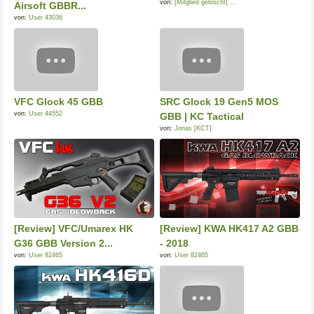
von:
[Mitglied gelöscht] ...
Airsoft GBBR...
von:
User 43036
VFC Glock 45 GBB
SRC Glock 19 Gen5 MOS
von:
User 44552
GBB | KC Tactical
von:
Jonas [KCT]
[Review] VFC/Umarex HK
[Review] KWA HK417 A2 GBB
G36 GBB Version 2...
- 2018
von:
User 82465
von:
User 82465