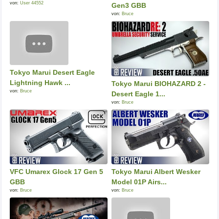
von:
User 44552
Gen3 GBB
von:
Bruce
Tokyo Marui Desert Eagle
Lightning Hawk ...
Tokyo Marui BIOHAZARD 2 -
von:
Bruce
Desert Eagle 1...
von:
Bruce
VFC Umarex Glock 17 Gen 5
Tokyo Marui Albert Wesker
GBB
Model 01P Airs...
von:
Bruce
von:
Bruce