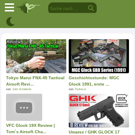
Tokyo Marui FNX-45 Tactical
Geschichtsstunde: MGC
Airsoft Revi...
Glock 1991, erste ...
von:
Julio Schäberle
von:
Pydracor
VFC Glock 19X Review |
Tom`s Airsoft Cha...
Umarex / GHK GLOCK 17