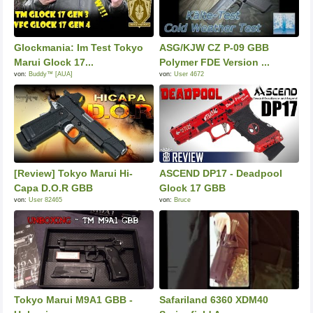
Glockmania: Im Test Tokyo
ASG/KJW CZ P-09 GBB
Marui Glock 17...
Polymer FDE Version ...
von:
Buddy™ [AUA]
von:
User 4672
[Review] Tokyo Marui Hi-
ASCEND DP17 - Deadpool
Capa D.O.R GBB
Glock 17 GBB
von:
User 82465
von:
Bruce
Tokyo Marui M9A1 GBB -
Safariland 6360 XDM40