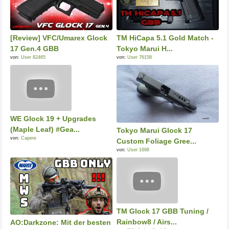
[Review] VFC/Umarex Glock
TM HiCapa 5.1 Gold Match -
17 Gen.4 GBB
Tokyo Marui H...
von:
User 82465
von:
User 76158
WE Glock 19 + Upgrades
(Maple Leaf) #Gea...
Tokyo Marui Glock 17
von:
Capere
Custom Foliage Gree...
von:
User 1698
TM Glock 17 GBB Tuning /
Rainbow8 / Airs...
AO:Darkzone: Mit der besten