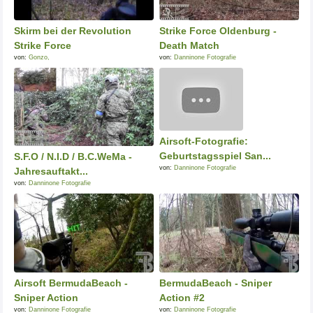
Skirm bei der Revolution
Strike Force Oldenburg -
Strike Force
Death Match
von:
Gonzo,
von:
Danninone Fotografie
Airsoft-Fotografie:
Geburtstagsspiel San...
S.F.O / N.I.D / B.C.WeMa -
von:
Danninone Fotografie
Jahresauftakt...
von:
Danninone Fotografie
Airsoft BermudaBeach -
BermudaBeach - Sniper
Sniper Action
Action #2
von:
Danninone Fotografie
von:
Danninone Fotografie