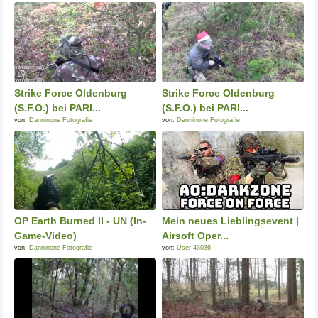
Strike Force Oldenburg
Strike Force Oldenburg
(S.F.O.) bei PARI...
(S.F.O.) bei PARI...
von:
Danninone Fotografie
von:
Danninone Fotografie
OP Earth Burned II - UN (In-
Mein neues Lieblingsevent |
Game-Video)
Airsoft Oper...
von:
Danninone Fotografie
von:
User 43036