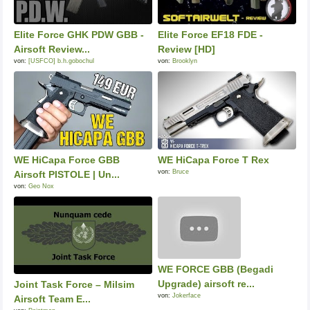
Elite Force GHK PDW GBB -
Elite Force EF18 FDE -
Airsoft Review...
Review [HD]
von:
[USFCO] b.h.gobochul
von:
Brooklyn
WE HiCapa Force GBB
WE HiCapa Force T Rex
von:
Bruce
Airsoft PISTOLE | Un...
von:
Geo Nox
WE FORCE GBB (Begadi
Upgrade) airsoft re...
Joint Task Force – Milsim
von:
Jokerface
Airsoft Team E...