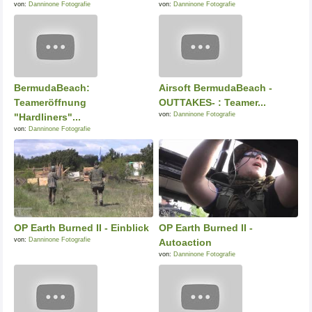
von:
Danninone Fotografie
von:
Danninone Fotografie
BermudaBeach:
Airsoft BermudaBeach -
Teameröffnung
OUTTAKES- : Teamer...
von:
Danninone Fotografie
"Hardliners"...
von:
Danninone Fotografie
OP Earth Burned II - Einblick
OP Earth Burned II -
von:
Danninone Fotografie
Autoaction
von:
Danninone Fotografie