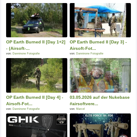
OP Earth Burned II [Day 1+2]
OP Earth Burned II [Day 3] -
- (Airsoft-...
Airsoft-Fot...
von:
Danninone Fotografie
von:
Danninone Fotografie
OP Earth Burned II [Day 4] -
03.05.2026 auf der Nukebase
Airsoft-Fot...
#airsoftvere...
von:
Danninone Fotografie
von:
Marcel