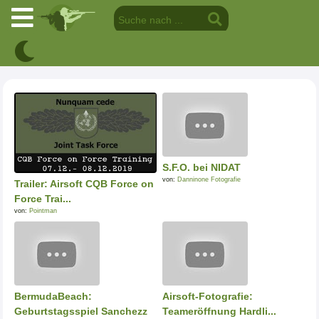
S.F.O. bei NIDAT
von:
Danninone Fotografie
Trailer: Airsoft CQB Force on
Force Trai...
von:
Pointman
BermudaBeach:
Airsoft-Fotografie:
Geburtstagsspiel Sanchezz
Teameröffnung Hardli...