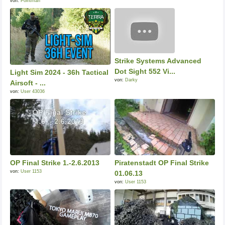
von:
Pointman
Strike Systems Advanced
Dot Sight 552 Vi...
Light Sim 2024 - 36h Tactical
von:
Darky
Airsoft - ...
von:
User 43036
OP Final Strike 1.-2.6.2013
Piratenstadt OP Final Strike
von:
User 1153
01.06.13
von:
User 1153